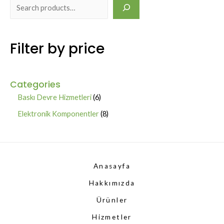
S
e
a
Filter by price
r
c
h
Categories
6
Baskı Devre Hizmetleri
6
p
8
Elektronik Komponentler
8
r
p
o
r
d
o
Anasayfa
u
d
Hakkımızda
c
u
t
Ürünler
c
s
t
Hizmetler