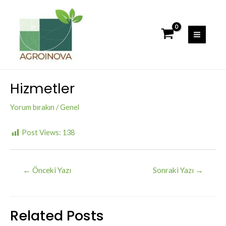
İçeriğe
atla
MAI
MEN
Hizmetler
Yorum bırakın
/
Genel
Post Views:
138
Yazı
←
Önceki Yazı
Sonraki Yazı
→
gezinmesi
Related Posts