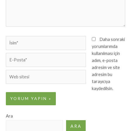
İsim*
Daha sonraki
yorumlarımda
kullanılması için
E-
adım, e-posta
Posta*
adresim ve site
Web
adresim bu
sitesi
tarayıcıya
kaydedilsin.
Ara
ARA